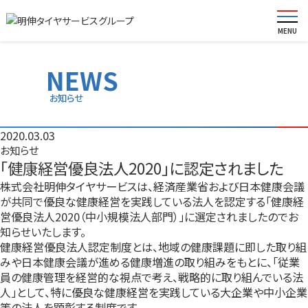
NEWS
選ばれる理由
お知らせ
こだわり
2020.03.03
お知らせ
サービス
「健康経営優良法人2020」に認定されました
株式会社明伸タイヤサービスは、経済産業省および日本健康会議
店舗紹介
が共同で優良な健康経営を実践している法人を認定する「健康経
営優良法人2020（中小規模法人部門）」に選定されましたのでお
採用情報
知らせいたします。
健康経営優良法人認定制度とは、地域の健康課題に即した取り組
みや日本健康会議が進める健康増進の取り組みをもとに、「従業
よくある質問
員の健康管理を経営的な視点で考え、戦略的に取り組んでいる法
人」として、特に優良な健康経営を実践している大企業や中小企業
お問い合わせ
等の法人を顕彰する制度です。